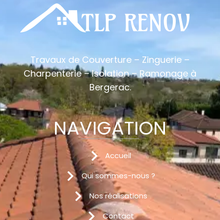
Travaux de Couverture – Zinguerie –
Charpenterie – Isolation – Ramonage à
Bergerac.
NAVIGATION
Accueil
Qui sommes-nous ?
Nos réalisations
Contact