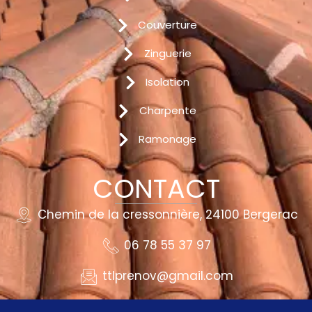
Couverture
Zinguerie
Isolation
Charpente
Ramonage
CONTACT
Chemin de la cressonnière, 24100 Bergerac
06 78 55 37 97
ttlprenov@gmail.com