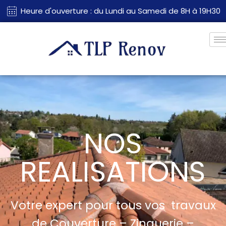
Heure d'ouverture : du Lundi au Samedi de 8H à 19H30
NOS
REALISATIONS
Votre expert pour tous vos travaux
de Couverture – Zinguerie –